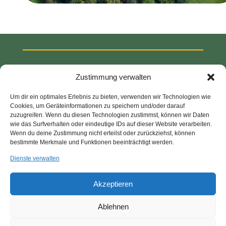
Zustimmung verwalten
Um dir ein optimales Erlebnis zu bieten, verwenden wir Technologien wie
Cookies, um Geräteinformationen zu speichern und/oder darauf
zuzugreifen. Wenn du diesen Technologien zustimmst, können wir Daten
wie das Surfverhalten oder eindeutige IDs auf dieser Website verarbeiten.
Wenn du deine Zustimmung nicht erteilst oder zurückziehst, können
bestimmte Merkmale und Funktionen beeinträchtigt werden.
Gut Melb Initiative e.V.
Dienste verwalten
Rüdesheimer Str. 25
53175 Bonn
Akzeptieren
mail@gut-melb.de
Ablehnen
© 2026 Gut Melb Initiative e.V.
|
Impressum
|
Datenschutz